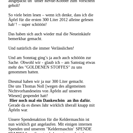
ausgepackt un‘ unser Revue-Köbber zum Vorschein
geholt!
So viele beim lesen – wenn ich denke, dass ich die
Äpfel für die ersten 300 Liter 2012 alleine gelesen
hab‘! – super schööön!
Das haben sich auch wieder mal die Neueinkäufe
bemerkbar gemacht.
Und natürlich die immer Verlässlichen!
Und am Sonntag ging’s ja auch auch schööön zur
Sache. Obwohl wir - glaub ich – am Samstag etwas
mehr des “GOLDENEN STOFFES“ zu uns
genommen hatten.
Diesmal haben wir ja nur 300 Liter gemacht.
Die uns Thomas Noll [wegen des allgemeinen
Nichtvorhandeseins von Äpfeln auf unseren
Wiesen] gespendet hatt!
Hier noch mal ein Dankeschön an ihn dafür.
Gerade da es dieses Jahr wirklich überall knapp mit
Äpfeln war.
Unsere Spendenaktion für die Keldermaschin ist
nun wirklich gut angelaufen. Mit einigen internen
Spenden und unserem “Keldermaschin‘ SPENDE