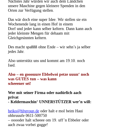
Nächstes Jahr würden wir auch dem Ländchen
unsere Maschine gegen kleinere Spenden in den
Orten zur Verfügung stellen.
Das wär doch eine super Idee. Wir stellen sie ein
Wochenende lang in einen Hof in einem
Dorf und jeder kann selber keltern. Dann kann auch
jeder kleinste Mengen für dehaam mit
Gleichgesinnten keltern.
Des macht spaßßß ohne Ende – wir sehn’s ja selber
jedes Jahr.
Also unterstütz uns und kommt am 19.10. noch
Ised.
Also – en gooouure Ebbelwoi petze uuun‘ noch
was GUTES tun – was kann
scheeener sei!
Wer mit seiner Firma oder nadürlich aach
privat
- Keldermaschin‘ UNNERSTÜTZER wer’n will:
heiko@hltgroup.de
oder halt e mol beim Haui
ohhruuufe 0611-500750
– ooooder halt scheeee om 19. uff’n Ebbeler oder
aach zwaa vorbei gugge!