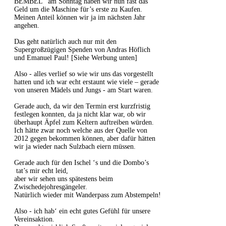
BEMBEL“ am Sonntag haben wir nun fast das
Geld um die Maschine für’s erste zu Kaufen.
Meinen Anteil können wir ja im nächsten Jahr
angehen.
Das geht natürlich auch nur mit den
Supergroßzügigen Spenden von Andras Höflich
und Emanuel Paul! [Siehe Werbung unten]
Also - alles verlief so wie wir uns das vorgestellt
hatten und ich war echt erstaunt wie viele – gerade
von unseren Mädels und Jungs - am Start waren.
Gerade auch, da wir den Termin erst kurzfristig
festlegen konnten, da ja nicht klar war, ob wir
überhaupt Äpfel zum Keltern auftreiben würden.
Ich hätte zwar noch welche aus der Quelle von
2012 gegen bekommen können, aber dafür hätten
wir ja wieder nach Sulzbach eiern müssen.
Gerade auch für den Ischel ‘s und die Dombo’s
tat’s mir echt leid,
aber wir sehen uns spätestens beim
Zwischedejohresgängeler.
Natürlich wieder mit Wanderpass zum Abstempeln!
Also - ich hab‘ ein echt gutes Gefühl für unsere
Vereinsaktion.