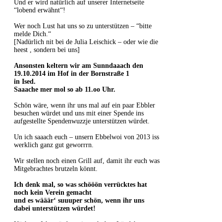
Und er wird natürlich auf unserer Internetseite
“lobend erwähnt“!
Wer noch Lust hat uns so zu unterstützen – “bitte
melde Dich.“
[Nadürlich nit bei de Julia Leischick – oder wie die
heest , sondern bei uns]
Ansonsten keltern wir am Sunndaaach den
19.10.2014 im Hof in der Bornstraße 1
in Ised.
Saaache mer mol so ab 11.oo Uhr.
Schön wäre, wenn ihr uns mal auf ein paar Ebbler
besuchen würdet und uns mit einer Spende ins
aufgestellte Spendenwuzzje unterstützen würdet.
Un ich saaach euch – unsern Ebbelwoi von 2013 iss
werklich ganz gut geworrrn.
Wir stellen noch einen Grill auf, damit ihr euch was
Mitgebrachtes brutzeln könnt.
Ich denk mal, so was schööön verrücktes hat
noch kein Verein gemacht
und es wääär‘ suuuper schön, wenn ihr uns
dabei unterstützen würdet!